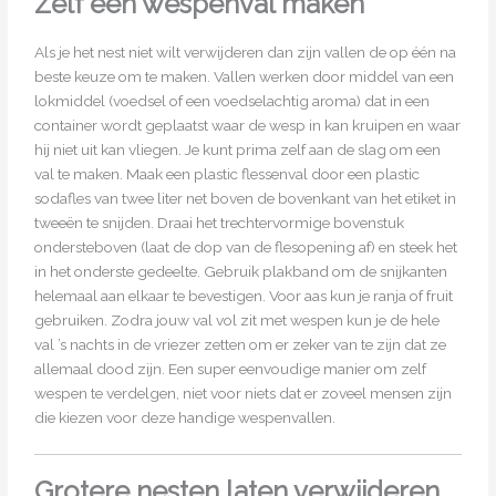
Zelf een wespenval maken
Als je het nest niet wilt verwijderen dan zijn vallen de op één na
beste keuze om te maken. Vallen werken door middel van een
lokmiddel (voedsel of een voedselachtig aroma) dat in een
container wordt geplaatst waar de wesp in kan kruipen en waar
hij niet uit kan vliegen. Je kunt prima zelf aan de slag om een
val te maken. Maak een plastic flessenval door een plastic
sodafles van twee liter net boven de bovenkant van het etiket in
tweeën te snijden. Draai het trechtervormige bovenstuk
ondersteboven (laat de dop van de flesopening af) en steek het
in het onderste gedeelte. Gebruik plakband om de snijkanten
helemaal aan elkaar te bevestigen. Voor aas kun je ranja of fruit
gebruiken. Zodra jouw val vol zit met wespen kun je de hele
val ’s nachts in de vriezer zetten om er zeker van te zijn dat ze
allemaal dood zijn. Een super eenvoudige manier om zelf
wespen te verdelgen, niet voor niets dat er zoveel mensen zijn
die kiezen voor deze handige wespenvallen.
Grotere nesten laten verwijderen